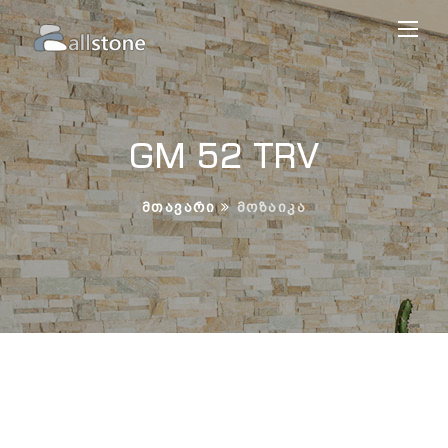
GM 52 TRV
ᲛᲗᲐᲕᲐᲠᲘ
ᲛᲝᲖᲐᲘᲙᲐ