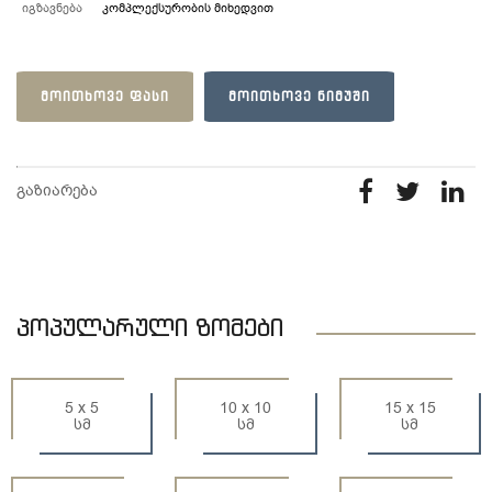
იგზავნება
კომპლექსურობის მიხედვით
ᲛᲝᲘᲗᲮᲝᲕᲔ ᲤᲐᲡᲘ
ᲛᲝᲘᲗᲮᲝᲕᲔ ᲜᲘᲛᲣᲨᲘ
გაზიარება
პოპულარული ზომები
5 x 5
10 x 10
15 x 15
სმ
სმ
სმ