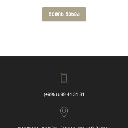
ᲛᲔᲢᲘᲡ ᲜᲐᲮᲕᲐ
(+995) 599 44 31 31