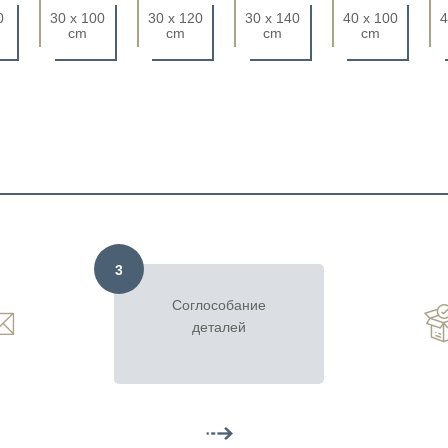
0
30 x 100
30 x 120
30 x 140
40 x 100
4
cm
cm
cm
cm
3
Соглособание
деталей