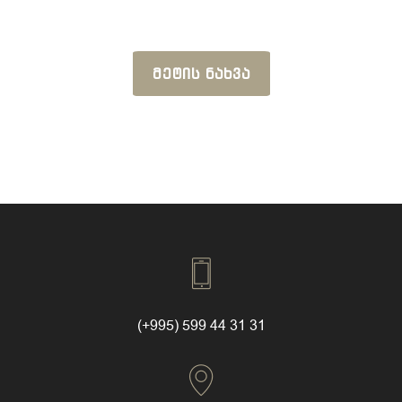
ᲛᲔᲢᲘᲡ ᲜᲐᲮᲕᲐ
(+995) 599 44 31 31