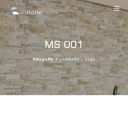
MS 001
ᲛᲗᲐᲕᲐᲠᲘ
ᲙᲐᲠᲜᲘᲖᲘ - ᲡᲮᲕᲐ