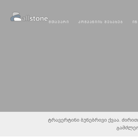
ᲛᲗᲐᲕᲐᲠᲘ
ᲙᲝᲛᲞᲐᲜᲘᲘᲡ ᲨᲔᲡᲐᲮᲔᲑ
ᲘᲜ
ტრავერტინი ბუნებრივი ქვაა. ძირი
გამძლეო