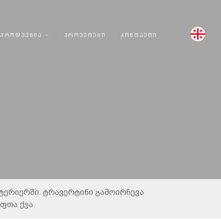
 ᲞᲠᲝᲓᲣᲥᲪᲘᲐ
ᲞᲠᲝᲔᲥᲢᲔᲑᲘ
ᲙᲝᲜᲢᲐᲥᲢᲘ
სტერიერში. ტრავერტინი გამოირჩევა
ფთა ქვა.