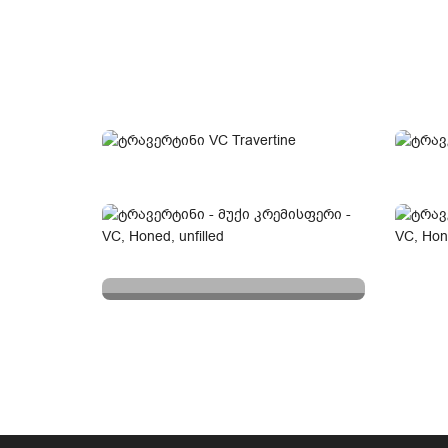
ᲘᲜᲓ.ᲨᲔᲙᲕᲔᲗᲐ
ᲜᲔᲑᲘᲡᲛᲘᲔᲠᲘ ᲤᲝᲠᲛᲐ
ᲜᲔᲑᲘᲡᲛᲘᲔᲠᲘ ᲖᲝᲛᲐ